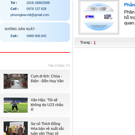
Tel :
(024) 66802998
Phần
Cell :
0978 137 828
Phần 
phuongbacvtlt@gmail.com
hỗ tr
quan
XƯỞNG SẢN XUẤT
Cell :
0988.908.942
Trang :
1
TIN CÔNG TY
Cụm di tích: Chùa -
Điện - Đền Huy Văn
Văn Hậu: 'Tôi sẽ
không dự U23 châu
Á'
Sư cô Thích Đồng
Hòa bảo vệ xuất sắc
luận văn Thạc sỹ