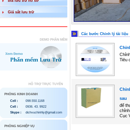
bìa lưu trữ hồ sơ
Giá sắt lưu trữ
Các bước Chỉnh lý tài liệu
DEMO PHẦN MỀM
Chỉnh
Chỉnh
Tiêu 
HỖ TRỢ TRỰC TUYẾN
Chỉnh
PHÒNG KINH DOANH
sau
Cell :
098.550.1168
để th
Cell :
0936. 43. 9922
chỉnh
Skype :
dichvuchinhly@gmail.com
Cục V
PHÒNG NGHIỆP VỤ