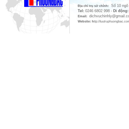
Số 10 ngõ 
Địa chỉ trụ sở chính:
Tel:
0246 6802 998
-
Di động:
dichvuchinhly
@gmail.c
Email:
Website: h
ttp://luutruphuongbac.c