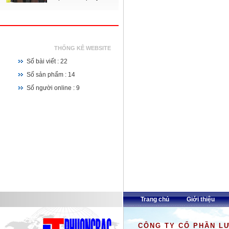
THỐNG KÊ WEBSITE
Số bài viết : 22
Số sản phẩm : 14
Số người online : 9
Trang chủ
Giới thiệu
CÔNG TY CỔ PHẦN L