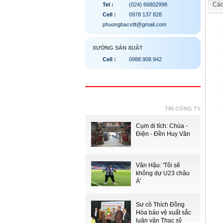
Các
Tel :
(024) 66802998
Cell :
0978 137 828
phuongbacvtlt@gmail.com
XƯỞNG SẢN XUẤT
Cell :
0988.908.942
TIN CÔNG TY
Cụm di tích: Chùa -
Điện - Đền Huy Văn
Văn Hậu: 'Tôi sẽ
không dự U23 châu
Á'
Sư cô Thích Đồng
Hòa bảo vệ xuất sắc
luận văn Thạc sỹ