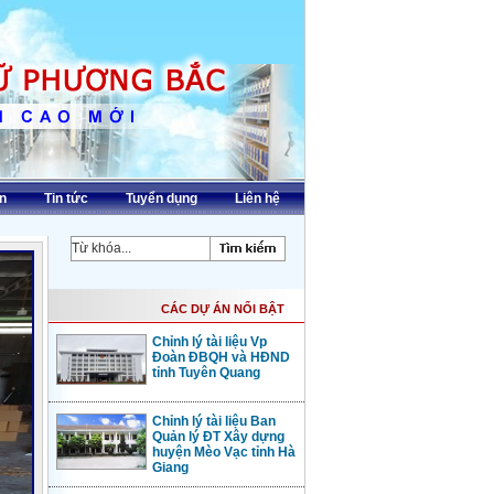
n
Tin tức
Tuyển dụng
Liên hệ
CÁC DỰ ÁN NỔI BẬT
Chỉnh lý tài liệu Vp
Đoàn ĐBQH và HĐND
tỉnh Tuyên Quang
Chỉnh lý tài liệu Ban
Quản lý ĐT Xây dựng
huyện Mèo Vạc tỉnh Hà
Giang