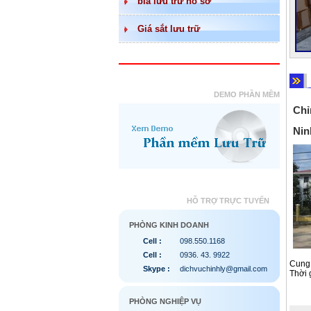
bìa lưu trữ hồ sơ
Giá sắt lưu trữ
DEMO PHẦN MỀM
Chỉ
Nin
HỖ TRỢ TRỰC TUYẾN
PHÒNG KINH DOANH
Cell :
098.550.1168
Cell :
0936. 43. 9922
Cung 
Skype :
dichvuchinhly@gmail.com
Thời 
PHÒNG NGHIỆP VỤ