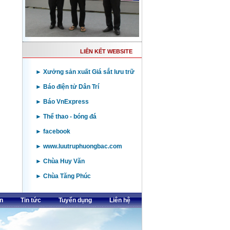
LIÊN KẾT WEBSITE
► Xưởng sản xuất Giá sắt lưu trữ
► Báo điện tử Dân Trí
► Báo VnExpress
► Thể thao - bóng đá
► facebook
► www.luutruphuongbac.com
► Chùa Huy Văn
► Chùa Tăng Phúc
n
Tin tức
Tuyển dụng
Liên hệ