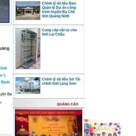
Chỉnh lý tài liệu Ban
Quản lý Dự án công
trình huyện Ba Chẽ
tỉnh Quảng Ninh
Cung cấp vật tư cho
tỉnh Lai Châu
Quảng
rình
u I,
Chỉnh lý tài liệu Sở Tài
 Ninh
chính tỉnh Lạng Sơn
huyện Ba
h
QUẢNG CÁO