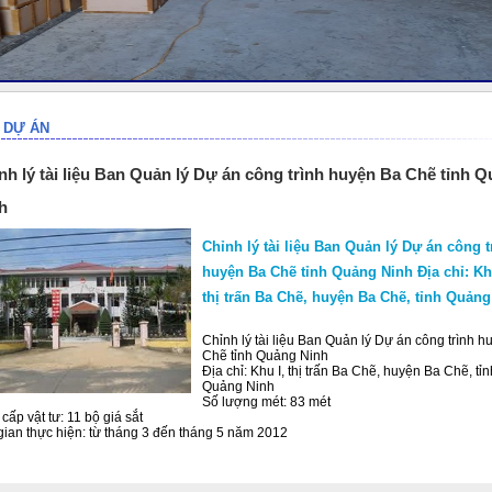
DỰ ÁN
nh lý tài liệu Ban Quản lý Dự án công trình huyện Ba Chẽ tỉnh 
h
Chỉnh lý tài liệu Ban Quản lý Dự án công t
huyện Ba Chẽ tỉnh Quảng Ninh Địa chỉ: Kh
thị trấn Ba Chẽ, huyện Ba Chẽ, tỉnh Quảng
Chỉnh lý tài liệu Ban Quản lý Dự án công trình 
Chẽ tỉnh Quảng Ninh
Địa chỉ: Khu I, thị trấn Ba Chẽ, huyện Ba Chẽ, tỉn
Quảng Ninh
Số lượng mét: 83 mét
cấp vật tư: 11 bộ giá sắt
gian thực hiện: từ tháng 3 đến tháng 5 năm 2012